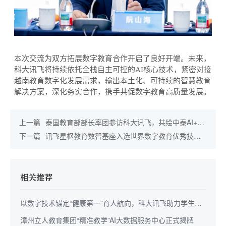
本次交流为双方拓展数字教育合作开启了良好开端。
未来，
科大讯飞将持续依托全栈自主可控的
AI核心技术，紧密对接
越南教育数字化发展需求，输出本土化、可持续的智慧教育
解决方案，深化务实合作，携手共促数字教育高质量发展。
上一篇
泰国教育部部长率团参访科大讯飞，共绘中泰AI+教
育合作新篇章
下一篇
讯飞星枢教育数智基座入选世界数字教育优秀技术
解决方案
相关推荐
以数字技术锚定“健康第一”育人航向，科大讯飞助力学生身
心全面成长
漳州立人教育集团“精准教学”AI大数据服务中心正式揭牌