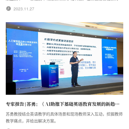
坛上正式发布。
2023.11.27
专家报告|苏勇：《AI助推下基础英语教育发展的新趋
势》
苏勇教授结合英语教学的具体场景和现场教师深入互动，挖掘教师
教学痛点，并给出解决方案。