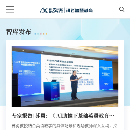
智库发布
《2023智能教育发展蓝皮书》正式发布
专家报告|苏勇：《AI助推下基础英语教育发
专家报告|胡慧敏：《新课标背景下人工智能
专家报告|黎加厚：《生成式人工智能与教学
蚌埠市双区一点建设优秀成果汇编
湖北省教育信息化应用成果汇编
展的新趋势》
在英语听说教学与测试中的应用研究》
方式的变革行动》
11月16日上午，由讯飞教育技术研究院撰写的《2023智能
苏勇教授结合英语教学的具体场景和现场教师深入互动，挖
胡慧敏老师系统地分析了新课标背景下人工智能在教、学、
黎加厚教授结合讯飞星火认知智能大模型等具有文本、图
2019年，蚌埠市引入科大讯飞因材施教综合解决方案，开展
2010年以来，湖北成为全国首个教育部批准的教育信息化改