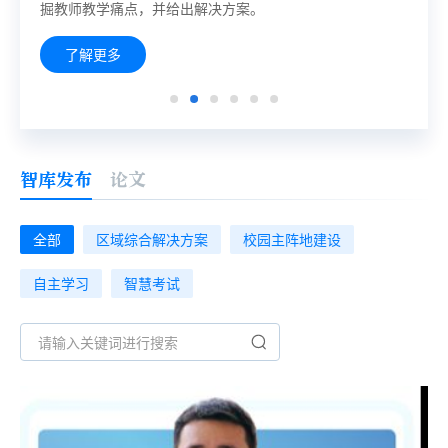
教育发展蓝皮书——智能技术助推教育数字化转型》在第五
掘教师教学痛点，并给出解决方案。
考、练等场景下的广泛应用，助力老师们精准教学。
片、音频、视频等内容生成能力的人工智能产品，围绕学生
市级统筹的智慧学校建设项目，覆盖六区三县875所学校、
革试点省份，已将教育信息化确立为建设教育强省、实现教
届智能教育论坛上正式发布。
在英语学习、老师在英语教学各环节当中所需要的帮助，展
6292个班级，围绕着"智慧学校建设"以及"因材施教提升"两
育现代化的重大战略，教育信息化对教育改革发展的支撑引
了解更多
了解更多
了解更多
了解更多
了解更多
了解更多
示了生成式人工智能可以为学生和老师带来什么。
大工程，坚持以人为本，深化信息技术在教育各领域的应
领作用日益凸显，信息技术与教育教学实践融合向纵深发
用，并基于过程性数据构建学情画像，帮助学生个性化成
展，优质教育资源覆盖面持续扩大。 在湖北教育行稳致远的
长，促进教育高质量发展。2020年8月，蚌埠市入选教育
途中，有科大讯相伴的身影。2019年，科大讯飞智慧教育产
部"基于教学改革、融合信息技术新型教与学模式"实验区；
品已服务包括武汉市外园语学校、黄冈中学，襄阳市第四中
2021年2月，蚌埠市入选教育部2020年度"智慧教育示范
学、襄阳市第五中学、武汉市第十一中学等在内的30余个区
区",2021年9月，蚌埠市入选教育部人工智能助推教师队伍
县的400多所学校。 本汇编遴选讯飞教育在湖北的优秀应用
智库发布
论文
建设试点地区单位，全面开启了智慧教育升级提速发展的新
案例，着重于分析各区域各学校在应用过程中面临的实际问
时代。
题，解决方法和主要成效，为其它地区、学校提供参考和借
全部
区域综合解决方案
校园主阵地建设
鉴，为推动教育现代化，关现技术与教育的融合创新发展提
供支撑。
自主学习
智慧考试