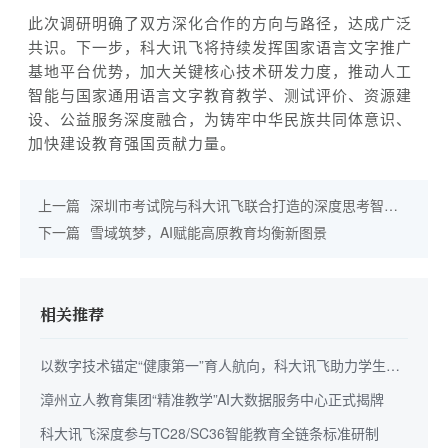
此次调研明确了双方深化合作的方向与路径，达成广泛
共识。下一步，科大讯飞将持续发挥国家语言文字推广
基地平台优势，加大关键核心技术研发力度，推动人工
智能与国家通用语言文字教育教学、测试评价、资源建
设、公益服务深度融合，为铸牢中华民族共同体意识、
加快建设教育强国贡献力量。
上一篇
深圳市考试院与科大讯飞联合打造的深度思考智能
客服首发上线！
下一篇
雪域筑梦，AI赋能高原教育均衡新图景
相关推荐
以数字技术锚定“健康第一”育人航向，科大讯飞助力学生身
心全面成长
漳州立人教育集团“精准教学”AI大数据服务中心正式揭牌
科大讯飞深度参与TC28/SC36智能教育全链条标准研制