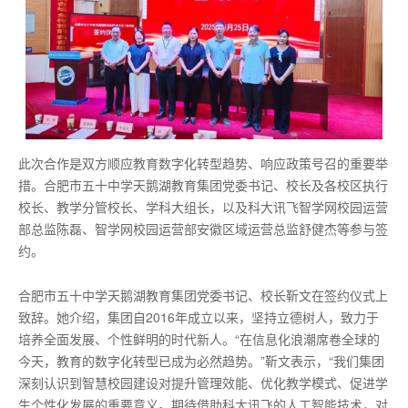
此次合作是双方顺应教育数字化转型趋势、响应政策号召的重要举
措。合肥市五十中学天鹅湖教育集团党委书记、校长及各校区执行
校长、教学分管校长、学科大组长，以及科大讯飞智学网校园运营
部总监陈磊、智学网校园运营部安徽区域运营总监舒健杰等参与签
约。
合肥市五十中学天鹅湖教育集团党委书记、校长靳文在签约仪式上
致辞。她介绍，集团自2016年成立以来，坚持立德树人，致力于
培养全面发展、个性鲜明的时代新人。“在信息化浪潮席卷全球的
今天，教育的数字化转型已成为必然趋势。”靳文表示，“我们集团
深刻认识到智慧校园建设对提升管理效能、优化教学模式、促进学
生个性化发展的重要意义。期待借助科大讯飞的人工智能技术，对