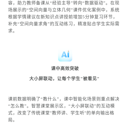
容
，
助力教师
备课从
“经验主导”转向“数据驱动”。在现
场展示的“空间向量与立体几何”课件优化案例中，系统
根据学情
建议在
新知识点讲授
前
增加
5分钟复习环节，
补充“空间向量求角”的互动练习，
精准
贴合学生实际需
求。
课中
高效
突破
大小屏联动
，
让每个学生
"被看见"
课前数据明确了
“教什么”，课中智能化场景则重点解决
“怎么教”。智慧课堂展示区，
“
大小屏联动
”
的互动模
式
，
改变了传统课堂
"教师讲、学生听"的单向
输出
格
局。