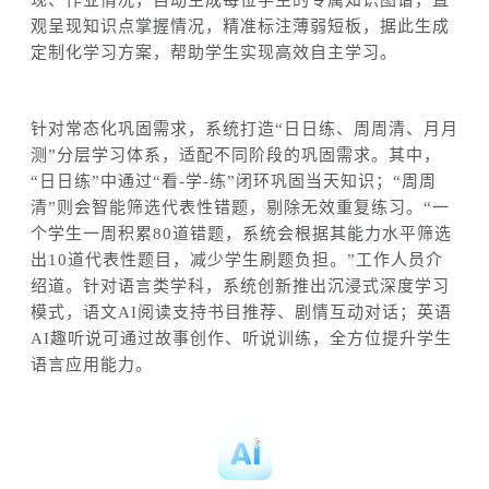
观呈现知识点掌握情况
，
精准标注薄弱短板，据此生成
定制化学习方案
，
帮助学生实现高效自主学习
。
针对常态化巩固需求，
系统
打造
“日日练、周周清、月月
测”分层学习体系，适配不同阶段的巩固需求。
其中，
“
日日练”中通过“看-学-练”闭环巩固当天知识；“周周
清”则会智能筛选代表性错题，剔除无效重复练习。“一
个学生一周积累80道错题，系统会根据其能力水平筛选
出10道代表性题目
，减少学生刷题负担
。”
工作人员介
绍道。
针对
语言类学科，
系统
创新推出沉浸式深度学习
模式，语文
AI阅读支持书目推荐、剧情互动对话；英语
AI趣听说
可
通过故事创作、听说训练，全方位提升学生
语言应用能力。