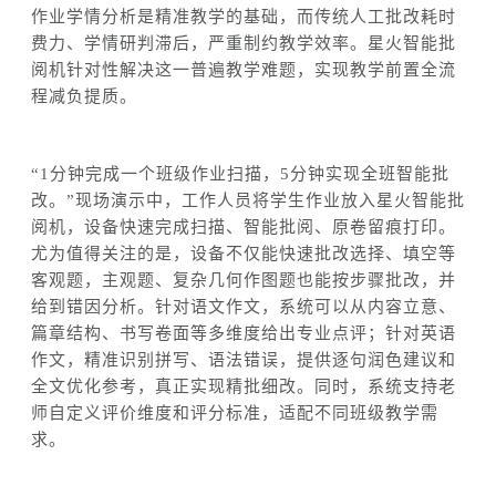
作业学情分析是精准教学的基础，
而传统人工批改耗时
费力、学情研判滞后，严重制约教学效率
。星火智能批
阅机针对
性解决
这一普遍教学难题，实现教学前置全流
程减负提质。
“1分钟完成一个班级作业扫描，
5
分钟实现
全班
智能批
改。”
现场演示中，工作人员将学生作业放入
星火
智能批
阅机，设备快速完成扫描、智能批阅、原卷留痕打印。
尤为值得关注的是，设备不仅能快速批改选择、填空等
客观题，主观题、复杂几何作图题
也能
按步骤批改，并
给到错因分析
。
针对
语文作文，
系统可以
从内容立意、
篇章结构、书写卷面等多维度给出专业点评
；
针对英语
作文，精准识别拼写、语法错误，提供逐句润色建议和
全文优化参考，
真正实现精批细改。同时
，
系统
支持老
师
自定义
评价维度
和
评分标准，适配不同班级教学需
求。