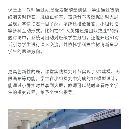
课堂上，
教师通过
AI黑板
发起随堂测试，学生通过
智能
终端实时作答，班级正确率、错题分布等数据即时大屏
呈现，学情动态一目了然。系统
还搭载
抢答、小组讨论
等多种互动形式。
比如
在“
个人英雄还是团队致胜”的辩
题讨论中，系统可自动对班级学生分组，
还能
开启
AI对
话引导学生进行深入交流
，
并
依托学科思维树清晰呈现
学生的思辨方向。
更具创新性的是，课堂实践探究环节实现了
3D建模、无
限画布等功能。学生在小组探究中完成的3D模型设计，
能通过小屏实时共享到大屏，教师可以随时查看每个学
生的探究过程，给予个性化指导。