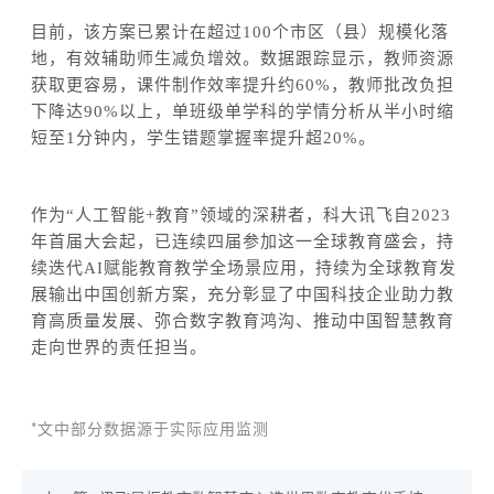
目前
，该方案已累计在超过
100个市区（县）规模化落
地，有效辅助师生减负增效。数据跟踪显示，教师资源
获取更容易，课件制作效率提升约60%，教师批改负担
下降达90%以上，单班级单学科的学情分析从半小时缩
短至1分钟内，学生错题掌握率提升超20%。
作为
“人工智能+教育”领域的深耕者，科大讯飞自2023
年首届大会起，已连续四届参加这一全球教育盛会，持
续迭代AI赋能教育教学全场景应用，
持续
为全球教育发
展
输出
中国
创新
方案
，充分彰显了中国科技企业助力教
育高质量发展、弥合数字教育鸿沟、推动中国智慧教育
走向世界的责任担当。
*文中部分数据源于实际应用监测