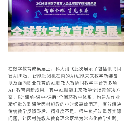
在
数字教育成果展
上
，科大讯飞
此次
展示了包括讯飞同
窗
AI黑板、智能批阅机在内的AI赋能未来教学新装备，
以及
面向职业教育的
AI职教人智协同教学平台等多项
AI+教育创新成果
。其中
AI赋能未来教学全场景解决方
案，以“课前-课中-课后”全闭环教学体系，构建从作业
精细批改到课堂因材施教的小时级高效闭环，有效解决
传统教学反馈滞后、精准度不足、师生负担过重等实际
问题，让因材施教从教育理念落地为常态化教学实践。