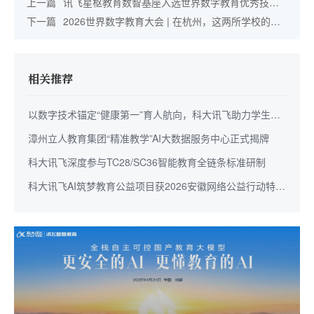
上一篇
讯飞星枢教育数智基座入选世界数字教育优秀技术
解决方案
下一篇
2026世界数字教育大会 | 在杭州，这两所学校的数
字教育实践让世界点赞
相关推荐
以数字技术锚定“健康第一”育人航向，科大讯飞助力学生身
心全面成长
漳州立人教育集团“精准教学”AI大数据服务中心正式揭牌
科大讯飞深度参与TC28/SC36智能教育全链条标准研制
科大讯飞AI筑梦教育公益项目获2026安徽网络公益行动特别
奖