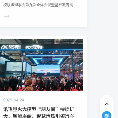
校联盟理事会第九次全体会议暨基础教育高质
量发展交流研讨会在天津召开。会上，联盟校
校长、与会专家、学者就新一代人工智能技术
赋能教育教学展开研讨，并拟定联盟下阶段工
作规划，为新增成员校颁发证书。此外，为顺
应时代发展，经联盟成员投票，“推进教育信息
化应用名校联盟”正式更名为“教育数字化行动
百校联盟”，开启联盟新征程。
2025.04.24
讯飞星火大模型“朋友圈”持续扩
大，智能座舱、智慧声场引领汽车