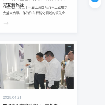
交互新体验
4月23日，第二十一届上海国际汽车工业展览
会盛大启幕。作为汽车智能化领域的领先企
业，科大讯飞携多款Demo car、客户量产车型
及解决方案亮相，集中展示AI大模型在智能座
舱、智慧声场、车企数智化等领域的最新成
果。
2025.04.21