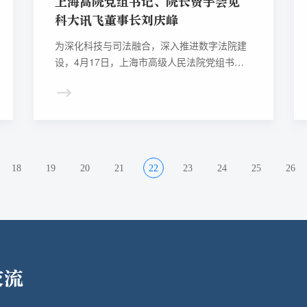
上海高院党组书记、院长贾宇会见
科大讯飞董事长刘庆峰
为深化科技与司法融合，深入推进数字法院建
设，4月17日，上海市高级人民法院党组书
记、院长贾宇会见科大讯飞股份有限公司董事
长刘庆峰一行，共商数字司法场景与前沿技术
深入融合的创新路径。上海市高级人民法院审
判管理办公室主任庞闻淙、信息管理处处长陆
诚，科大讯飞副总裁、司法业务部总经理雍文
渊，科大讯飞（上海）科技有限公司总经理丁
18
19
20
21
22
23
24
25
26
瞳瞳、副总经理王端武等共同出席活动。
交流