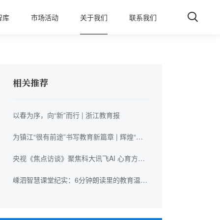
智库
市场活动
关于我们
联系我们
相关推荐
以春为序，向“新”而行 | 浙江教育报
为镇江“很有前途”书写教育新篇章 | 辉煌“十
四五” 启航“十五五”
央视《焦点访谈》聚焦科大讯飞AI 心育方
案，助力学生筑牢心理健康防线
嵊泗智慧课堂纪实：6分钟朗读里的教育温
度，让海风听见少年的声音