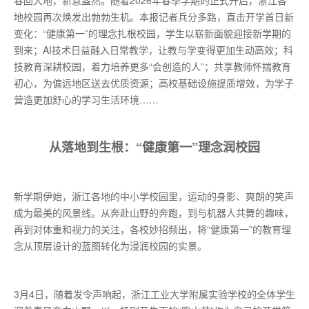
春回大地，新意盎然。随着2026年春季学期的正式开启，浙江各
地校园再次焕发出勃勃生机。本报记者兵分多路，直击开学首日新
变化：“健康第一”的理念扎根校园，学生以崭新面貌迎接新学期的
到来；AI技术日益融入日常教学，让教与学变得更加生动高效；科
技教育深耕校园，着力培养更多“会创造的人”；共享教师怀揣教育
初心，为偏远地区送去优质资源；高校基础设施提质增效，为学子
营造更加舒心的学习生活环境……
从落地到生根：“健康第一”理念润校园
新学期伊始，浙江各地的中小学校园里，运动的身影、爽朗的笑声
成为最美的风景线。从奔赴山野的奔跑，到与机器人共舞的趣味，
再到对体重和视力的关注，各校妙招频出，将“健康第一”的教育理
念从顶层设计的蓝图转化为浸润校园的实景。
3月4日，随着发令声响起，浙江工业大学附属实验学校的全体学生