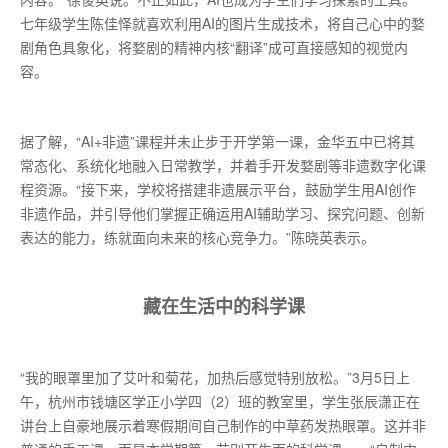
七年级学生陈佳怿就喜欢利用AI的图片生成技术，将自己心中的婺
剧角色具象化，将婺剧的精神内核“翻译”成可直接感知的视觉内
容。
据了解，“AI+非遗”课程并未止步于开学第一课，金华五中已将其
常态化、系统化地融入日常教学，并着手开发婺剧等非遗数字化课
程资源。“接下来，学校将搭建非遗展示平台，鼓励学生用AI创作
非遗作品，并引导他们掌握正确运用AI辅助学习、探究问题、创新
表达的能力，练就面向未来的核心竞争力。”陈晓英表示。
藏在生活中的科学课
“我的眼罩里加了艾叶和菊花，加热后感觉特别放松。”3月5日上
午，杭州市钱塘区学正小学四（2）班的教室里，学生张辰潇正在
讲台上自豪地展示着寒假期间自己制作的中草药发热眼罩。这并非