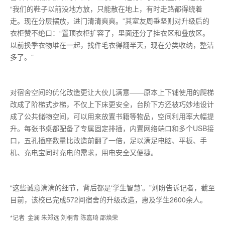
“我们的鞋子以前没地方放，只能散在地上，有时走路都得绕着
走。现在分层摆放，进门清清爽爽。”其室友周垂坚则对升级后的
衣柜赞不绝口：“置顶衣柜扩容了，里面还分了挂衣区和叠放区。
以前换季衣物堆在一起，找件毛衣得翻半天，现在分类收纳，整洁
多了。”
对宿舍空间的优化改造更让大伙儿满意——原本上下铺使用的爬梯
改成了阶梯式步梯，不仅上下床更安全，台阶下方还被巧妙地设计
成了公共储物空间，可以用来放置书籍等物品，空间利用率大幅提
升。每张书桌都配备了专属固定排插，内置网络端口和多个USB接
口，五孔插座数量比改造前翻了一倍，足以满足电脑、平板、手
机、充电宝同时充电的需求，用电安全又便捷。
“这些诚意满满的细节，背后都是‘学生智慧’。”刘盼告诉记者，截至
目前，该校已完成572间宿舍的升级改造，惠及学生2600余人。
*记者 金澜 朱郑远 刘桐青 陈嘉琦 邵焕荣