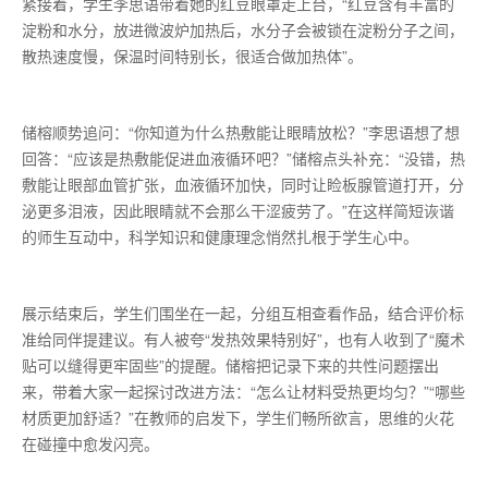
紧接着，学生李思语带着她的红豆眼罩走上台，“红豆含有丰富的
淀粉和水分，放进微波炉加热后，水分子会被锁在淀粉分子之间，
散热速度慢，保温时间特别长，很适合做加热体”。
储榕顺势追问：“你知道为什么热敷能让眼睛放松？”李思语想了想
回答：“应该是热敷能促进血液循环吧？”储榕点头补充：“没错，热
敷能让眼部血管扩张，血液循环加快，同时让睑板腺管道打开，分
泌更多泪液，因此眼睛就不会那么干涩疲劳了。”在这样简短诙谐
的师生互动中，科学知识和健康理念悄然扎根于学生心中。
展示结束后，学生们围坐在一起，分组互相查看作品，结合评价标
准给同伴提建议。有人被夸“发热效果特别好”，也有人收到了“魔术
贴可以缝得更牢固些”的提醒。储榕把记录下来的共性问题摆出
来，带着大家一起探讨改进方法：“怎么让材料受热更均匀？”“哪些
材质更加舒适？”在教师的启发下，学生们畅所欲言，思维的火花
在碰撞中愈发闪亮。