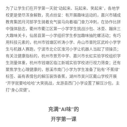
为了让学生们在开学第一天就“动起来、玩起来、笑起来”，各地学
校更是使尽浑身解数，亮点纷呈：有开展趣味运动的，嘉兴市辅成
教育集团月河部学生骑着充气骏马向着福门奋力冲刺，在协作比拼
中强体励志，衢州市衢江区第一小学学生挑战沙包、冰壶、蹦床三
大趣味关卡，仙居县第一小学组织学生参加趣味抽陀螺活动；有巧
用科技元素的，杭州市钱塘区听涛小学、舟山市普陀区武岭小学学
生与机器人赛跑，宁波市北仑区淮河小学让机器人当起了领操员；
有关注健康指标的，杭州市景芳中学、嘉兴市长虹实验学校组织学
生测量体重，杭州市钱塘区临江新城实验学校进行视力筛查；还有
聚焦学生心理健康的，慈溪市南门小学为学生准备了贴有“不蕉绿”
标签、画有表情包的解压装饰香蕉，湖州市吴兴区戴山学校开展
“开学就要哈哈哈”大笑挑战，龙游县西门小学设置了解压沙包，主
打“身心双健”。
充满“AI味”的
开学第一课