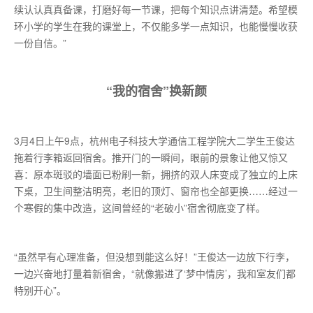
续认认真真备课，打磨好每一节课，把每个知识点讲清楚。希望模
环小学的学生在我的课堂上，不仅能多学一点知识，也能慢慢收获
一份自信。”
“我的宿舍”换新颜
3月4日上午9点，杭州电子科技大学通信工程学院大二学生王俊达
拖着行李箱返回宿舍。推开门的一瞬间，眼前的景象让他又惊又
喜：原本斑驳的墙面已粉刷一新，拥挤的双人床变成了独立的上床
下桌，卫生间整洁明亮，老旧的顶灯、窗帘也全部更换……经过一
个寒假的集中改造，这间曾经的“老破小”宿舍彻底变了样。
“虽然早有心理准备，但没想到能这么好！”王俊达一边放下行李，
一边兴奋地打量着新宿舍，“就像搬进了‘梦中情房’，我和室友们都
特别开心”。