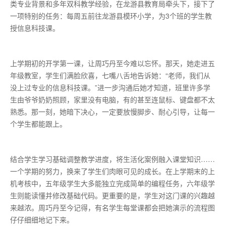
类专业背景和多年双科教学经验，在龙游县教育局牵头下，接下了
一项特别的任务：每周五前往龙游县模环小学，为3个班的学生教
授信息科技课。
上学期初的开学第一课，让周巧丹至今难以忘怀。那天，她走进五
年级教室，学生们满脸欣喜，七嘴八舌地告诉她：“老师，我们从
没上过专业的信息科技课。”进一步沟通后她才知道，班里许多学
生由爷爷奶奶照顾，家里没有电脑，有的甚至连鼠标、键盘都不太
熟悉。那一刻，她暗下决心，一定要放慢脚步、耐心引导，让每一
个学生都能跟上。
结合学生学习基础调整教学进度，将生活化案例融入课堂知识……
一个学期的努力，换来了学生们肉眼可见的成长。在上学期末的上
机考核中，五年级学生大多能独立完成简单的编程任务，六年级学
生则能读懂并修改基础代码。更重要的是，学生对这门课的兴趣越
来越浓。周巧丹至今记得，有名学生每堂课都会把她演示的流程图
仔仔细细地记下来。