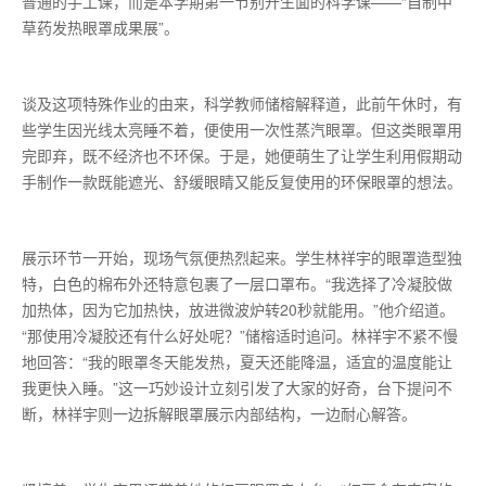
普通的手工课，而是本学期第一节别开生面的科学课——“自制中
草药发热眼罩成果展”。
谈及这项特殊作业的由来，科学教师储榕解释道，此前午休时，有
些学生因光线太亮睡不着，便使用一次性蒸汽眼罩。但这类眼罩用
完即弃，既不经济也不环保。于是，她便萌生了让学生利用假期动
手制作一款既能遮光、舒缓眼睛又能反复使用的环保眼罩的想法。
展示环节一开始，现场气氛便热烈起来。学生林祥宇的眼罩造型独
特，白色的棉布外还特意包裹了一层口罩布。“我选择了冷凝胶做
加热体，因为它加热快，放进微波炉转20秒就能用。”他介绍道。
“那使用冷凝胶还有什么好处呢？”储榕适时追问。林祥宇不紧不慢
地回答：“我的眼罩冬天能发热，夏天还能降温，适宜的温度能让
我更快入睡。”这一巧妙设计立刻引发了大家的好奇，台下提问不
断，林祥宇则一边拆解眼罩展示内部结构，一边耐心解答。