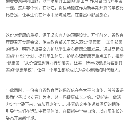
迎着春风奔向山野，以一场别开生面的“跑山节”作为自己的开学第
一课。这并非个例，在浙江，将运动锻炼作为新学期开篇的学校比
比皆是，让学生们在汗水中磨炼意志，在自然中舒展身心。
这份对健康的重视，源于坚实有力的顶层设计。开学前夕，省教育
厅即召开专题会议，传达教育部关于深入落实“健康第一”工作部署
的精神，明确提出要全力护航学生身心健康全面发展。通过高标准
实施“1152”计划、提升学生体质、护航心理健康等重点工作，推动
“健康第一”从价值理念转向行动落实，让每一所学校都成为名副其
实的“健康学校”，让每一个学生都能成长为身心健康的时代新人。
与此同时，一份来自省教育厅的倡议信在各大平台热传，殷殷寄语
鼓励学子以《立春》为序，赴一场健康成长之约。“动起来，做活
力少年”“静下来，做从容少年”……朴素的文字传递着深切的期许，
引导学生们在运动中强健体魄，在情绪中学会自洽，以向阳生长的
姿态开启新学期。