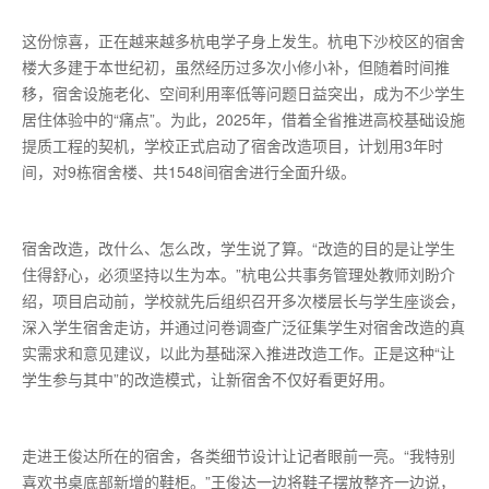
这份惊喜，正在越来越多杭电学子身上发生。杭电下沙校区的宿舍
楼大多建于本世纪初，虽然经历过多次小修小补，但随着时间推
移，宿舍设施老化、空间利用率低等问题日益突出，成为不少学生
居住体验中的“痛点”。为此，2025年，借着全省推进高校基础设施
提质工程的契机，学校正式启动了宿舍改造项目，计划用3年时
间，对9栋宿舍楼、共1548间宿舍进行全面升级。
宿舍改造，改什么、怎么改，学生说了算。“改造的目的是让学生
住得舒心，必须坚持以生为本。”杭电公共事务管理处教师刘盼介
绍，项目启动前，学校就先后组织召开多次楼层长与学生座谈会，
深入学生宿舍走访，并通过问卷调查广泛征集学生对宿舍改造的真
实需求和意见建议，以此为基础深入推进改造工作。正是这种“让
学生参与其中”的改造模式，让新宿舍不仅好看更好用。
走进王俊达所在的宿舍，各类细节设计让记者眼前一亮。“我特别
喜欢书桌底部新增的鞋柜。”王俊达一边将鞋子摆放整齐一边说，