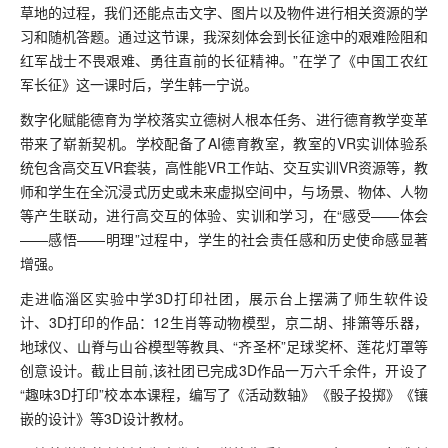
草地的过程，我们还能点击文字、图片以及物件进行相关资源的学
习和随机答题。通过这节课，我深刻体会到长征途中的艰难险阻和
红军战士不畏艰难、勇往直前的长征精神。”在学了《中国工农红
军长征》这一课时后，学生韩一宁说。
数字化赋能德育为学校落实立德树人根本任务、进行德育教学变革
带来了崭新契机。学校配备了AI德育教室，教室的VR实训体验系
统包含高交互VR套装，高性能VR工作站、交互实训VR资源等，教
师和学生在全沉浸式历史或未来虚拟空间中，与场景、物体、人物
等产生联动，进行高交互的体验、实训和学习，在“感受——体会
——感悟——明理”过程中，学生的社会责任感和历史使命感显著
增强。
走进临淄区实验中学3D打印社团，展示台上摆满了师生软件设
计、3D打印的作品：12生肖等动物模型，京二胡、排箫等乐器，
地球仪、山脊与山谷模型等教具、“齐圣杯”足球奖杯、莲花灯罩等
创意设计。截止目前,该社团已完成3D作品一万六千余件，开设了
“趣味3D打印”校本本课程，编写了《活动数轴》《骰子投掷》《镶
嵌的设计》等3D设计教材。