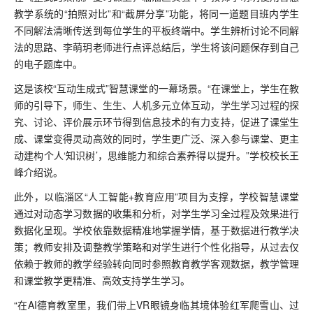
教学系统的“拍照对比”和“截屏分享”功能，将同一道题目班内学生
不同解法清晰传送到每位学生的平板终端中。学生辨析讨论不同解
法的思路、李萌玥老师进行点评总结后，学生将该问题保存到自己
的电子题库中。
这是该校“互动生成式”智慧课堂的一幕场景。“在课堂上，学生在教
师的引导下，师生、生生、人机多元立体互动，学生学习过程的探
究、讨论、评价展示环节得到信息技术的有力支持，促进了课堂生
成、课堂变得灵动高效的同时，学生更广泛、深入参与课堂、更主
动建构个人‘知识树’，思维能力和综合素养得以提升。”学校校长王
峰介绍说。
此外，以临淄区“人工智能+教育应用”项目为支撑，学校智慧课堂
通过对动态学习数据的收集和分析，对学生学习全过程及效果进行
数据化呈现。学校依靠数据精准地掌握学情，基于数据进行教学决
策；教师安排及调整教学策略和对学生进行个性化指导，从过去仅
依赖于教师的教学经验转向同时参照教育教学客观数据，教学管理
和课堂教学更精准、高效支持学生学习。
“在AI德育教室里，我们带上VR眼镜身临其境体验红军爬雪山、过