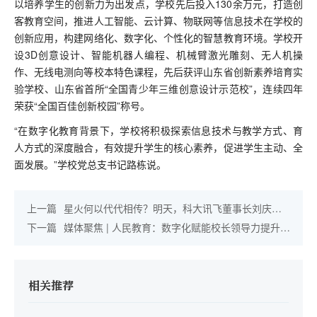
以培养学生的创新力为出发点，学校先后投入130余万元，打造创
客教育空间，推进人工智能、云计算、物联网等信息技术在学校的
创新应用，构建网络化、数字化、个性化的智慧教育环境。学校开
设3D创意设计、智能机器人编程、机械臂激光雕刻、无人机操
作、无线电测向等校本特色课程，先后获评山东省创新素养培育实
验学校、山东省首所“全国青少年三维创意设计示范校”，连续四年
荣获“全国百佳创新校园”称号。
“在数字化教育背景下，学校将积极探索信息技术与教学方式、育
人方式的深度融合，有效提升学生的核心素养，促进学生主动、全
面发展。”学校党总支书记路栋说。
上一篇
星火何以代代相传？明天，科大讯飞董事长刘庆峰
带你共忆师生情
下一篇
媒体聚焦 | 人民教育：数字化赋能校长领导力提升的
思考与实践
相关推荐