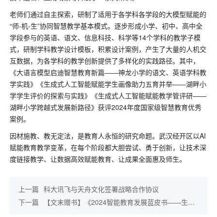
老师们通过自主探索，研制了适用于各学科各学段的大模型赋能的
“师-机-生”协同智慧教学基本模式。逐步形成小学、初中、高中全
学段参与的英语、语文、信息科技、科学等14个学科的教学子模
式，研制学科教学设计模板，积累设计案例，产生了大量的人机交
互数据，为各学科的教学创新提供了多样化的实践路径。其中，
《大语言模型启迪智慧教育新篇——神龙小学的语文、英语学科教
学实践》《生成式人工智能赋能学生画像助力五育并举——湖畔小
学学生评价的探索与实践》《生成式人工智能赋能教学管评研——
湖畔小学跨越式发展新路径》获评2024年度国家级智慧教育优秀
案例。
因材施教、教无定法，是教育人永恒的研究命题。武汉经开区以AI
赋能教育教学变革，在每个阶段都大胆尝试、勇于创新，让技术深
度链接教学、让数据高效赋能教育、让成果全面惠及师生。
上一篇
科大讯飞与天舟文化签署战略合作协议
下一篇
【文末赠书】《2024智能教育发展蓝皮书——生成
式人工智能教育应用》正式发布！