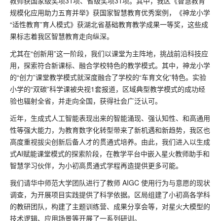
教师获国家级奖项31项、省级奖项31项。其中，我区《智慧教育
规模化应用助力五育并举》获国家智慧教育优秀案例，《神龙小学
“适性教育”育人模式》获湖北省基础教育教学成果一等奖，这些成
果标志着我区智慧教育走向纵深。
尤其在“创新用”这一阶段，我们以课堂为主阵地，挑战前沿科技应
用，探索符合新课标、融合学校特色的教学模式。其中，神龙小学
的“创力”课堂教学模式就深度融合了学校的“车育文化”特色。实验
小学的“双碳”科学课被央视1套报道，区域典型教学模式的成功经
验也辐射全省，并走向全国，获得社会广泛认可。
近年，生成式人工智能表现出来的智能涌现、强认知性、和高通用
性等强大能力，为教育数字化转型带来了新机遇和新趋势，我区也
高度重视拔尖创新后备人才的贯通式培养。由此，我们进入以生成
式AI赋能课堂模式的探索阶段，在教学平台中嵌入星火教师助手和
智慧学习伙伴，为小初高贯通式学程再造提供更多可能。
我们请华中师范大学团队进行了教师 AIGC 使用行为与意愿的现状
调查，为开展项目实践提供了科学依据。区局组建了小初高各学科
的教研团队，构建了主题训练营、成果分享会等，对星火大模型的
技术逻辑、应用场景等开展了一系列研训。