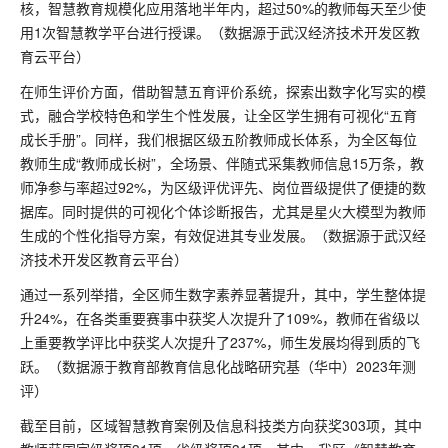
核，智慧教育规模化应用落地半年内，超过50%的教师每天至少使
用1次智慧教学平台进行授课。（数据源于武汉经济技术开发区教
育云平台）
在师生评价方面，借助智慧五育评价系统，探索出数字化写实的模
式，融合学校特色和学生个性发展，让全区学生拥有可视化“五育
成长手册”。同样，我们根据区级五阶教师成长体系，为全区每位
教师生成“教师成长树”，全场景、伴随式采集教师信息15万条，教
师净参与率超过92%，为区级评优评先、岗位晋级提供了便捷的数
据库。同时提供的可视化个体诊断报告，尤其是星火大模型为教师
生成的个性化指导方案，有效促进其专业发展。（数据源于武汉经
济技术开发区教育云平台）
通过一系列举措，全区师生数字素养显著提升，其中，学生整体提
升24%，在各类重要赛事中获奖人次提升了109%，教师在省级以
上重要教学评比中获奖人次提升了237%，师生发展均得到质的飞
跃。（数据源于教育部教育信息化战略研究基（华中）2023年测
评）
截至目前，区域智慧教育案例及信息科技类方向获奖303项，其中