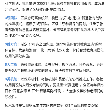
科学规划、统筹推进“3353”区域智慧教育规模化应用战略，成为湖
北省示范，促进了区域教育的提质增效。
3导团队
：区教育局高位统筹，构建出“拓-定-建-立”智慧教育战略
的推进模式，拓展了3导团队。区级主导和督导的同时，注重了教
育部教育信息化战略研究基地、省市级教学专家团队及科大讯飞高
新技术企业的联合指导。
3维方向
：制定了“打造全国先进、湖北领先的智慧教育生态”的总
体目标、发展规划和“一校一案”的成效方案，保障智慧教育规模化
应用的高效实施。
5大工程
：通过资源建设、素养提升、教学改革、评价改革、治理
提升5大工程循环渐进式的建设，解决教育教学实际问题。
3类机制
：以保障机制、考核机制和奖励机制协同推进工作。各校
应用情况纳入绩效考核的同时，更注重“以赛促用”，全区每年评比
百名“智慧教师”和百个“智慧案例/课例”，大量激发学校和老师们的
积极性。
技术条件是实现多元主体共同构建数字化教育系统的重要支撑。