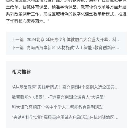
堂改革、智慧体育课堂、精准学情课堂、教育评价改革等方面开展
系列改革创新工作，形成区域特色的数字化课堂教学新模式，推进
了学科核心素养落地。”
上一篇
2024北京·延庆青少年体教融合大会盛大开幕，科大
讯飞智慧体育精彩亮相
下一篇
青岛西海岸新区“因材施教”人工智能+教育创新应用
项目
相关推荐
“AI+基础教育”实践新范式！嘉兴南湖4个案例入选全国典型
案例
数智赋能“小场景”，打造嘉兴南湖全域育人“大课堂”
科大讯飞亮相辽宁省中小学人工智能教育系列活动
“央馆AI科学实验”高质量应用试点启动活动在杭州钱塘区举
办