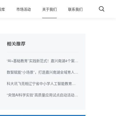
智库
市场活动
关于我们
联系我们
相关推荐
“AI+基础教育”实践新范式！嘉兴南湖4个案例
入选全国典型案例
数智赋能“小场景”，打造嘉兴南湖全域育人
“大课堂”
科大讯飞亮相辽宁省中小学人工智能教育系
列活动
“央馆AI科学实验”高质量应用试点启动活动在
杭州钱塘区举办