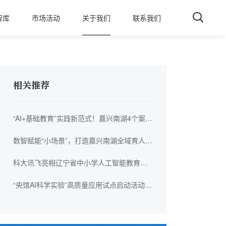
智库
市场活动
关于我们
联系我们
相关推荐
“AI+基础教育”实践新范式！嘉兴南湖4个案例
入选全国典型案例
数智赋能“小场景”，打造嘉兴南湖全域育人
“大课堂”
科大讯飞亮相辽宁省中小学人工智能教育系
列活动
“央馆AI科学实验”高质量应用试点启动活动在
杭州钱塘区举办