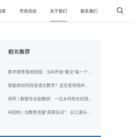
智库
市场活动
关于我们
联系我们
相关推荐
数字德育落地校园：当AI开始“看见”每一个孩
子
智能体如何改变语文教学？这位老师用AI点
亮孩子的“主角光环”
师声 | 数智作业助教研：一位乡村校长的改革
实践
AI回响 | 当教育克服“高原反应”：长江源头的
课堂“破局”之路