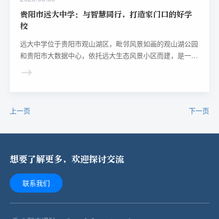
贵阳市远大中学：与智慧同行，打造家门口的好学
校
远大中学位于贵阳市观山湖区，毗邻风景如画的观山湖公园
和贵阳市大数据中心，依托远大生态风景小区而建，是一所
公办配套初中。近年来，学校紧抓机遇、直面挑战，充分利
用信息技术赋能办学提质，快速成长为“家门口的好学校”。
上一页
下一页
想要了解更多，欢迎探讨交流
联系我们