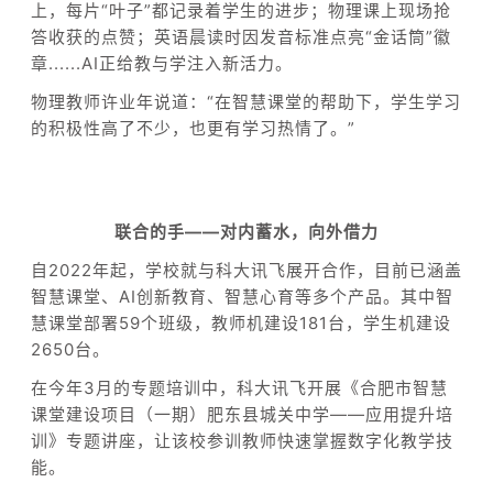
上，每片“叶子”都记录着学生的进步；物理课上现场抢
答收获的点赞；英语晨读时因发音标准点亮“金话筒”徽
章......AI正给教与学注入新活力。
物理教师许业年说道：“在智慧课堂的帮助下，学生学习
的积极性高了不少，也更有学习热情了。”
联合的手——
对内蓄水，向外借力
自2022年起，学校就与科大讯飞展开合作，目前已涵盖
智慧课堂、AI创新教育、智慧心育等多个产品。其中智
慧课堂部署59个班级，教师机建设181台，学生机建设
2650台。
在今年3月的专题培训中，科大讯飞开展《合肥市智慧
课堂建设项目（一期）肥东县城关中学——应用提升培
训》专题讲座，让该校参训教师快速掌握数字化教学技
能。